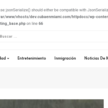
e::jsonSerialize() should either be compatible with JsonSerializ
var/www/vhosts/dev.cubaenmiami.com/httpdocs/wp-conten
tting_base.php
on line
66
dad
Entretenimiento
Inmigración
Noticias De 