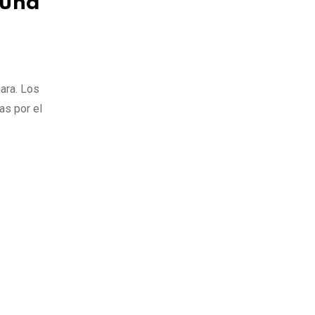
 una
Estados Unidos
ara. Los
as por el