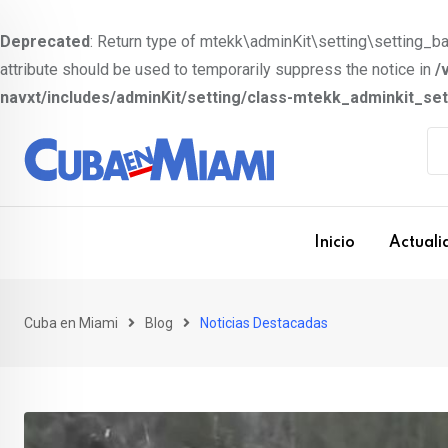
Deprecated
: Return type of mtekk\adminKit\setting\setting_bas
attribute should be used to temporarily suppress the notice in
/
navxt/includes/adminKit/setting/class-mtekk_adminkit_se
S
k
i
p
t
Inicio
Actuali
o
c
o
Cuba en Miami
Blog
Noticias Destacadas
n
t
e
n