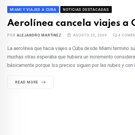
t
MIAMI Y VIAJES A CUBA
NOTICIAS DESTACADAS
Aerolínea cancela viajes a
POR
ALEJANDRO MARTINEZ
AGOSTO 25, 2009
4
COMEN
La aerolínea que hacia viajes a Cuba desde Miami termino s
muchas otras esperaba que hubiera un incremento considerab
básicamente porque los precios siguen por las nubes y con la
READ MORE