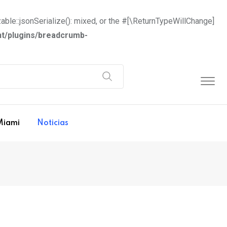
able::jsonSerialize(): mixed, or the #[\ReturnTypeWillChange]
t/plugins/breadcrumb-
Miami
Noticias