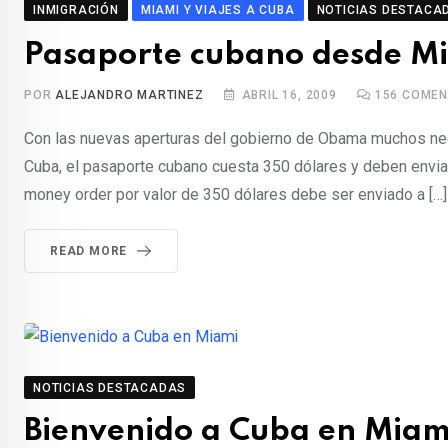
INMIGRACIÓN
MIAMI Y VIAJES A CUBA
NOTICIAS DESTACA
Pasaporte cubano desde M
POR
ALEJANDRO MARTINEZ
ABRIL 16, 2009
156
COMEN
Con las nuevas aperturas del gobierno de Obama muchos nec
Cuba, el pasaporte cubano cuesta 350 dólares y deben enviar
money order por valor de 350 dólares debe ser enviado a […]
READ MORE
NOTICIAS DESTACADAS
Bienvenido a Cuba en Miam