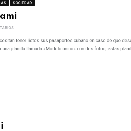
DAS
SOCIEDAD
iami
TARIOS
esitan tener listos sus pasaportes cubano en caso de que dese
 una planilla llamada «Modelo único» con dos fotos, estas planil
i