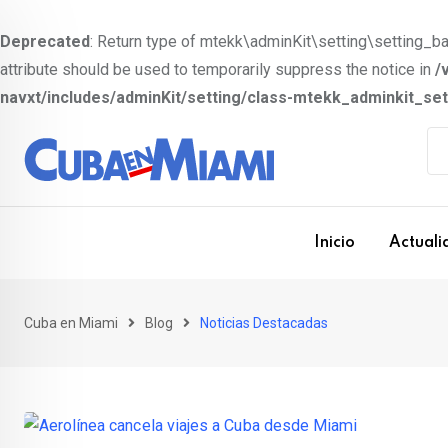
Deprecated
: Return type of mtekk\adminKit\setting\setting_bas
attribute should be used to temporarily suppress the notice in
/
navxt/includes/adminKit/setting/class-mtekk_adminkit_se
S
k
i
p
t
Inicio
Actuali
o
c
o
Cuba en Miami
Blog
Noticias Destacadas
n
t
e
n