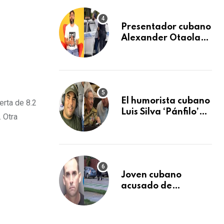
Cayos de la Florida
Presentador cubano
Alexander Otaola
invita a participar a
audiencia pública
donde se
sancionará al policía
de Miami que lo
El humorista cubano
erta de 8.2
detuvo durante una
Luis Silva ‘Pánfilo’
manifestación
 Otra
sobre medidas de
comercio: “Todo lo
abren de buchito en
buchito”
Joven cubano
acusado de
homicidio
involuntario a pocos
meses de llegar a