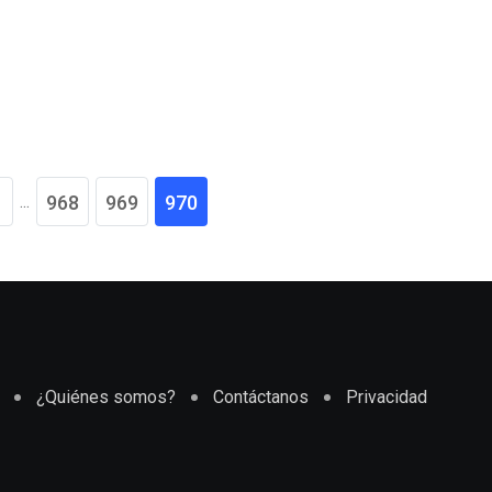
...
968
969
970
¿Quiénes somos?
Contáctanos
Privacidad