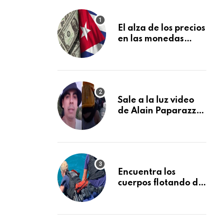
El alza de los precios
en las monedas
extranjeras en el
mercado informal
en Cuba se vuelve a
disparar
Sale a la luz video
de Alain Paparazzi
cubano cruzando el
Río Bravo junto a su
familia
Encuentra los
cuerpos flotando de
otros dos
desaparecidos en el
mar cerca de los