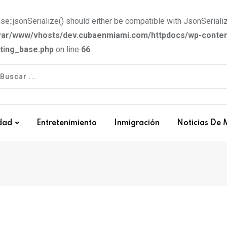
e::jsonSerialize() should either be compatible with JsonSerializ
var/www/vhosts/dev.cubaenmiami.com/httpdocs/wp-conten
tting_base.php
on line
66
dad
Entretenimiento
Inmigración
Noticias De 