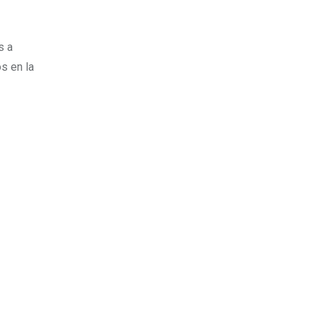
s a
os en la