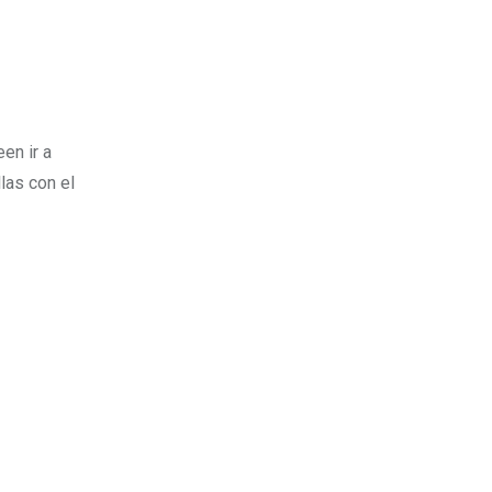
Estados Unidos
en ir a
las con el