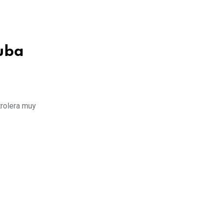
Cuba
trolera muy