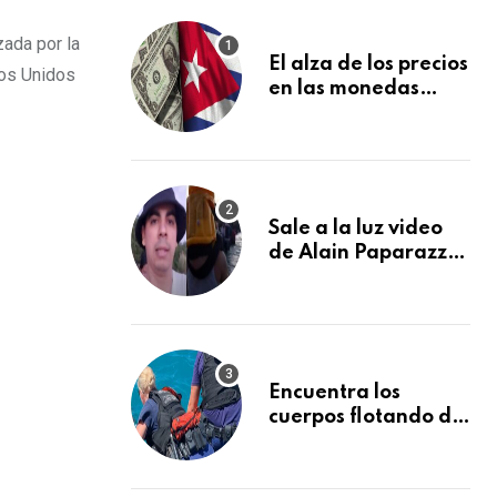
zada por la
El alza de los precios
dos Unidos
en las monedas
extranjeras en el
mercado informal
en Cuba se vuelve a
disparar
Sale a la luz video
de Alain Paparazzi
cubano cruzando el
Río Bravo junto a su
familia
Encuentra los
cuerpos flotando de
otros dos
desaparecidos en el
mar cerca de los