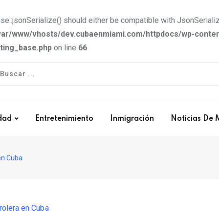
e::jsonSerialize() should either be compatible with JsonSerializ
var/www/vhosts/dev.cubaenmiami.com/httpdocs/wp-conten
tting_base.php
on line
66
dad
Entretenimiento
Inmigración
Noticias De 
en Cuba