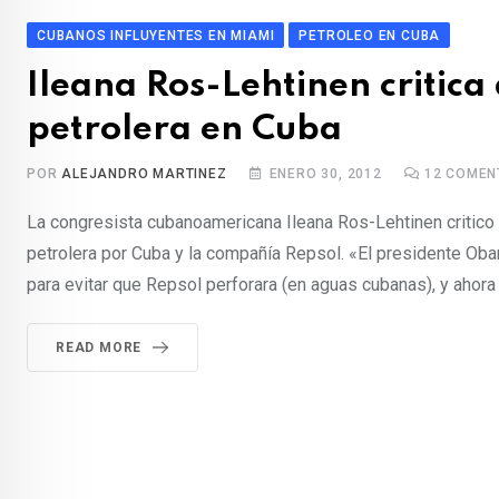
t
CUBANOS INFLUYENTES EN MIAMI
PETROLEO EN CUBA
Ileana Ros-Lehtinen critic
petrolera en Cuba
POR
ALEJANDRO MARTINEZ
ENERO 30, 2012
12
COMEN
La congresista cubanoamericana Ileana Ros-Lehtinen critico 
petrolera por Cuba y la compañía Repsol. «El presidente Ob
para evitar que Repsol perforara (en aguas cubanas), y ahora 
READ MORE