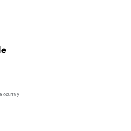
Estados Unidos
de
e ocurra y