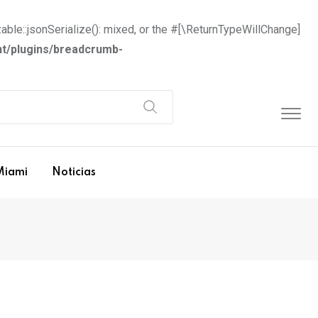
able::jsonSerialize(): mixed, or the #[\ReturnTypeWillChange]
t/plugins/breadcrumb-
Miami
Noticias