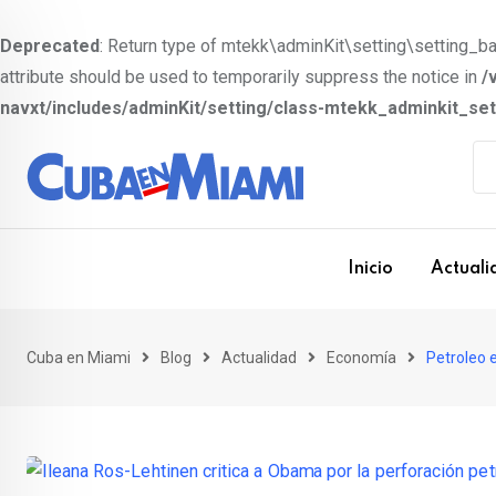
Deprecated
: Return type of mtekk\adminKit\setting\setting_bas
attribute should be used to temporarily suppress the notice in
/
navxt/includes/adminKit/setting/class-mtekk_adminkit_se
S
k
i
p
t
Inicio
Actuali
o
c
o
Cuba en Miami
Blog
Actualidad
Economía
Petroleo 
n
t
e
n