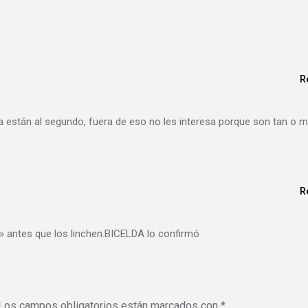
R
 Vida están al segundo, fuera de eso no les interesa porque son tan o 
R
ad» antes que los linchen.BICELDA lo confirmó
Los campos obligatorios están marcados con
*