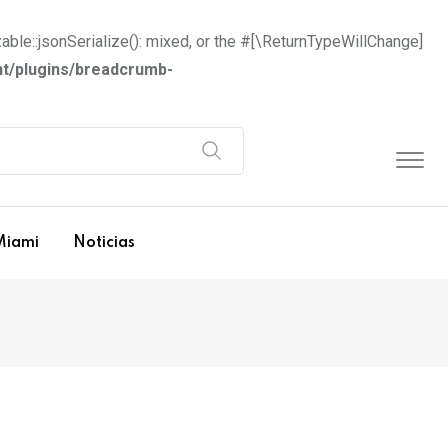
able::jsonSerialize(): mixed, or the #[\ReturnTypeWillChange]
t/plugins/breadcrumb-
Miami
Noticias