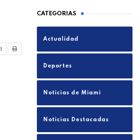
CATEGORIAS
Actualidad
S
P
h
r
Deportes
a
i
r
n
e
t
Noticias de Miami
v
i
a
Noticias Destacadas
E
m