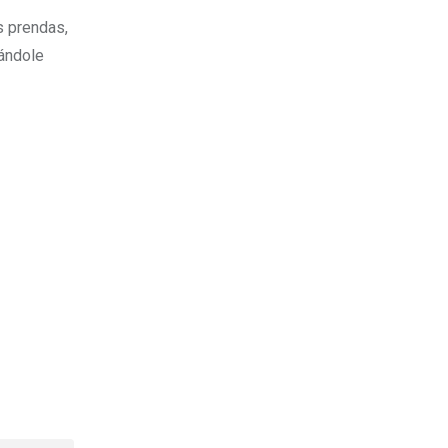
s prendas,
tándole