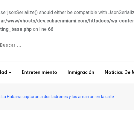
e::jsonSerialize() should either be compatible with JsonSerializ
var/www/vhosts/dev.cubaenmiami.com/httpdocs/wp-conten
tting_base.php
on line
66
dad
Entretenimiento
Inmigración
Noticias De 
 La Habana capturan a dos ladrones y los amarran en la calle