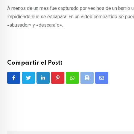
A menos de un mes fue capturado por vecinos de un barrio un l
impidiendo que se escapara. En un video compartido se puede
«abusador» y «descara´o».
Compartir el Post:
L
P
W
P
S
i
i
h
r
h
n
n
a
i
a
k
t
t
n
r
e
e
s
t
e
d
r
a
v
I
e
p
i