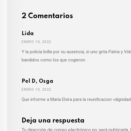
n
s
p
a
t
E
2 Comentarios
m
a
Lida
i
ENERO 10, 2022
l
Y la policía brilla por su ausencia, si uno grita Patria y
bandidos como los que cogieron.
Pel D, Osga
ENERO 10, 2022
Que informe a María Elvira para la reunificacion «dignid
Deja una respuesta
Tu dirección de correo electrónico no será publicada.