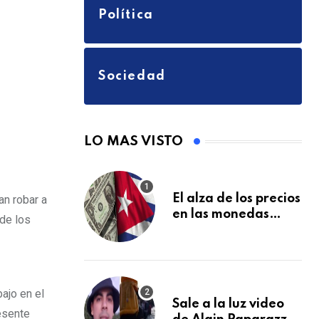
a
Política
i
l
Sociedad
LO MAS VISTO
El alza de los precios
an robar a
en las monedas
 de los
extranjeras en el
mercado informal
en Cuba se vuelve a
disparar
ajo en el
Sale a la luz video
resente