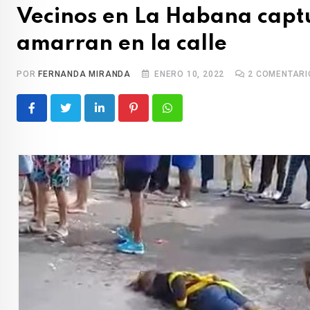
t
Vecinos en La Habana captu
amarran en la calle
POR
FERNANDA MIRANDA
ENERO 10, 2022
2
COMENTARI
L
P
W
i
i
h
n
n
a
k
t
t
e
e
s
d
r
a
I
e
p
n
s
p
t