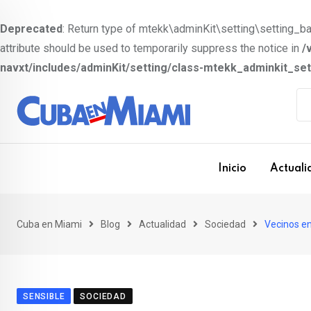
Deprecated
: Return type of mtekk\adminKit\setting\setting_bas
attribute should be used to temporarily suppress the notice in
/
navxt/includes/adminKit/setting/class-mtekk_adminkit_se
S
k
i
p
t
Inicio
Actuali
o
c
o
Cuba en Miami
Blog
Actualidad
Sociedad
Vecinos en
n
t
e
SENSIBLE
SOCIEDAD
n