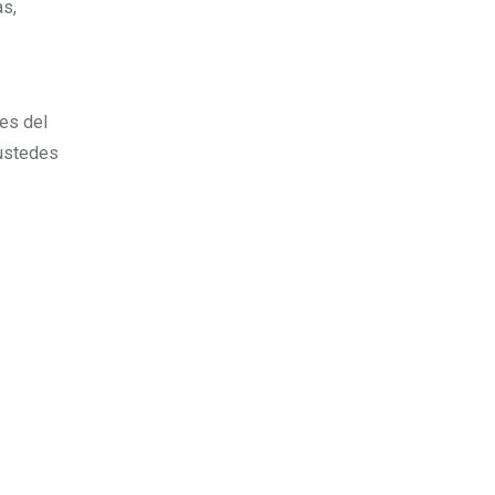
as,
tes del
 ustedes