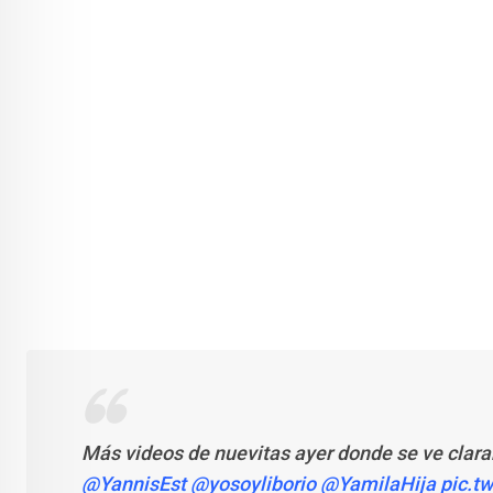
Más videos de nuevitas ayer donde se ve clara
@YannisEst
@yosoyliborio
@YamilaHija
pic.t