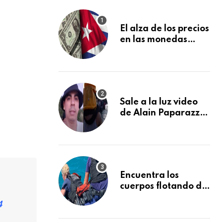
El alza de los precios
en las monedas
extranjeras en el
mercado informal
en Cuba se vuelve a
disparar
Sale a la luz video
de Alain Paparazzi
cubano cruzando el
Río Bravo junto a su
familia
Encuentra los
cuerpos flotando de
otros dos
4
desaparecidos en el
mar cerca de los