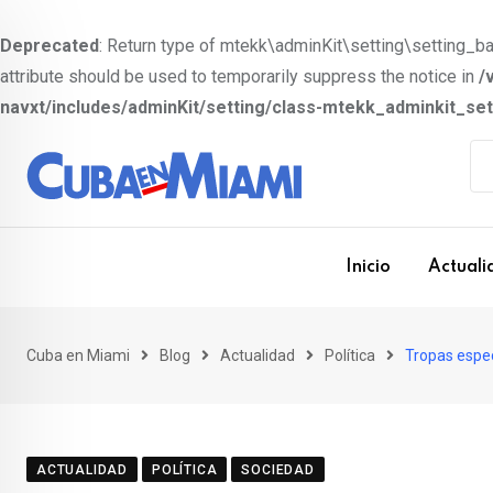
Deprecated
: Return type of mtekk\adminKit\setting\setting_bas
attribute should be used to temporarily suppress the notice in
/
navxt/includes/adminKit/setting/class-mtekk_adminkit_se
S
k
i
p
t
Inicio
Actuali
o
c
o
Cuba en Miami
Blog
Actualidad
Política
Tropas espe
n
t
e
ACTUALIDAD
POLÍTICA
SOCIEDAD
n