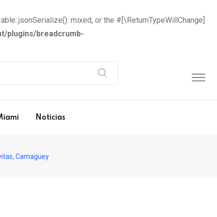
able::jsonSerialize(): mixed, or the #[\ReturnTypeWillChange]
t/plugins/breadcrumb-
Miami
Noticias
evitas, Camagüey