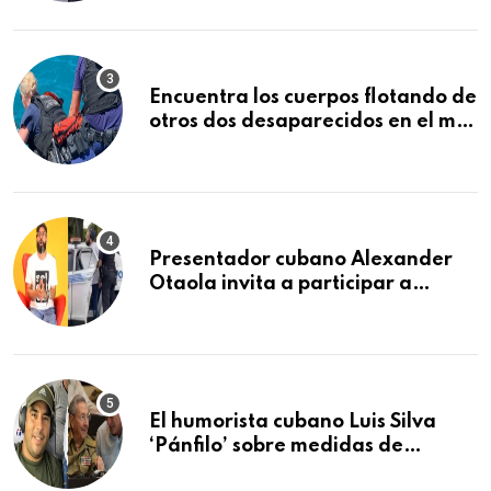
Encuentra los cuerpos flotando de
otros dos desaparecidos en el mar
cerca de los Cayos de la Florida
Presentador cubano Alexander
Otaola invita a participar a
audiencia pública donde se
sancionará al policía de Miami
que lo detuvo durante una
manifestación
El humorista cubano Luis Silva
‘Pánfilo’ sobre medidas de
comercio: “Todo lo abren de