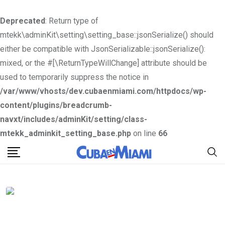
Deprecated
: Return type of
mtekk\adminKit\setting\setting_base::jsonSerialize() should
either be compatible with JsonSerializable::jsonSerialize():
mixed, or the #[\ReturnTypeWillChange] attribute should be
used to temporarily suppress the notice in
/var/www/vhosts/dev.cubaenmiami.com/httpdocs/wp-
content/plugins/breadcrumb-
navxt/includes/adminKit/setting/class-
mtekk_adminkit_setting_base.php
on line
66
S
k
i
p
t
o