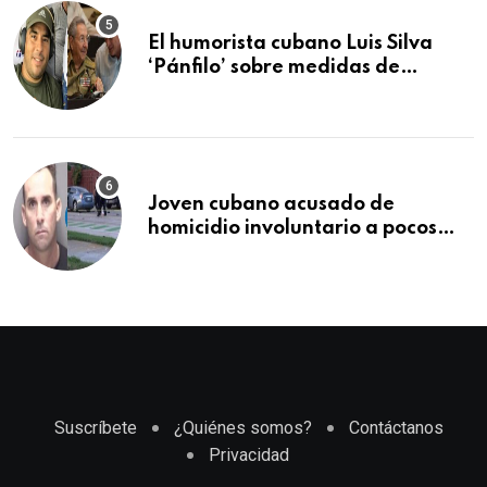
manifestación
El humorista cubano Luis Silva
‘Pánfilo’ sobre medidas de
comercio: “Todo lo abren de
buchito en buchito”
Joven cubano acusado de
homicidio involuntario a pocos
meses de llegar a Estados Unidos
Suscríbete
¿Quiénes somos?
Contáctanos
Privacidad