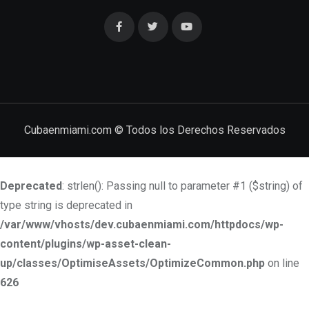
Cubaenmiami.com © Todos los Derechos Reservados
Deprecated
: strlen(): Passing null to parameter #1 ($string) of
type string is deprecated in
/var/www/vhosts/dev.cubaenmiami.com/httpdocs/wp-
content/plugins/wp-asset-clean-
up/classes/OptimiseAssets/OptimizeCommon.php
on line
626