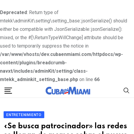
Deprecated
: Return type of
mtekk\adminKit\setting\setting_base::jsonSerialize() should
either be compatible with JsonSerializable::jsonSerialize():
mixed, or the #[\ReturnTypeWillChange] attribute should be
used to temporarily suppress the notice in
/var/www/vhosts/dev.cubaenmiami.com/httpdocs/wp-
content/plugins/breadcrumb-
navxt/includes/adminKit/setting/class-
mtekk_adminkit_setting_base.php
on line
66
S
k
i
p
ENTRETENIMIENTO
t
«Se busca patrocinador» las redes
o