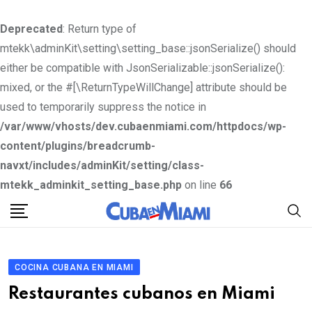
Deprecated
: Return type of
mtekk\adminKit\setting\setting_base::jsonSerialize() should
either be compatible with JsonSerializable::jsonSerialize():
mixed, or the #[\ReturnTypeWillChange] attribute should be
used to temporarily suppress the notice in
/var/www/vhosts/dev.cubaenmiami.com/httpdocs/wp-
content/plugins/breadcrumb-
navxt/includes/adminKit/setting/class-
mtekk_adminkit_setting_base.php
on line
66
S
k
i
p
COCINA CUBANA EN MIAMI
t
Restaurantes cubanos en Miami
o