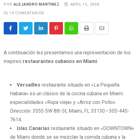
c
POR
ALEJANDRO MARTINEZ
ABRIL 16, 2008
o
10
COMENTARIOS
n
t
L
P
W
P
S
e
i
i
h
r
h
n
n
n
a
i
a
A continuación les presentamos una representación de los
t
k
t
t
n
r
mejores
restaurantes cubanos en Miami
.
e
e
s
t
e
d
r
a
v
I
e
p
i
Versailles
restaurante situado en «La Pequeña
n
s
p
a
Habana» es un clásico de la cocina cubana en Miami
t
E
especialidades «Ropa vieja» y «Arroz con Pollo».
m
Dirección: 3555 SW 8th St, Miami, FL 33130 • 305-445-
a
7614.
i
Islas Canarias
restaurante situado en «DOWNTOWN»
l
de Miami donde se se mezclan la comida cubana y la