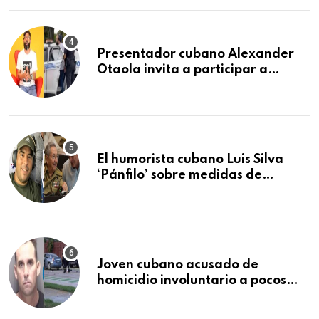
Presentador cubano Alexander
Otaola invita a participar a
audiencia pública donde se
sancionará al policía de Miami
que lo detuvo durante una
manifestación
El humorista cubano Luis Silva
‘Pánfilo’ sobre medidas de
comercio: “Todo lo abren de
buchito en buchito”
Joven cubano acusado de
homicidio involuntario a pocos
meses de llegar a Estados Unidos