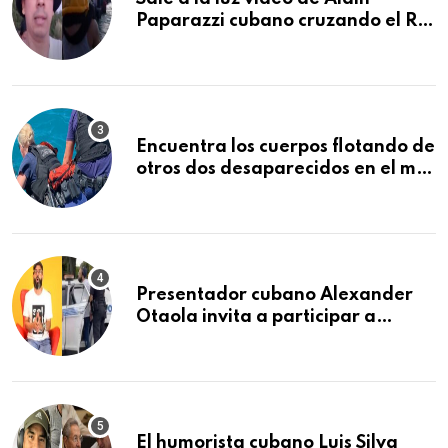
Paparazzi cubano cruzando el Río
Bravo junto a su familia
Encuentra los cuerpos flotando de
otros dos desaparecidos en el mar
cerca de los Cayos de la Florida
Presentador cubano Alexander
Otaola invita a participar a
audiencia pública donde se
sancionará al policía de Miami
que lo detuvo durante una
manifestación
El humorista cubano Luis Silva