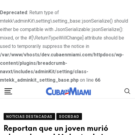
Deprecated
: Return type of
mtekk\adminKit\setting\setting_base::jsonSerialize() should
either be compatible with JsonSerializable::jsonSerialize():
mixed, or the #[\ReturnTypeWillChange] attribute should be
used to temporarily suppress the notice in
/var/www/vhosts/dev.cubaenmiami.com/httpdocs/wp-
content/plugins/breadcrumb-
navxt/includes/adminKit/setting/class-
mtekk_adminkit_setting_base.php
on line
66
S
k
i
p
NOTICIAS DESTACADAS
SOCIEDAD
t
Reportan que un joven murió
o