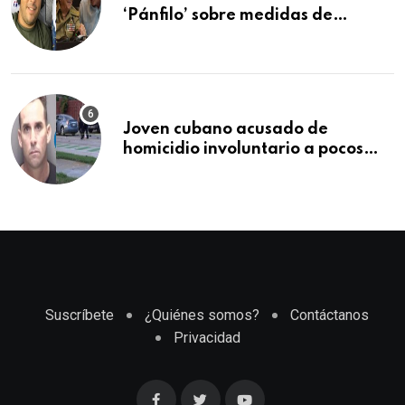
‘Pánfilo’ sobre medidas de
comercio: “Todo lo abren de
buchito en buchito”
Joven cubano acusado de
homicidio involuntario a pocos
meses de llegar a Estados Unidos
Suscríbete
¿Quiénes somos?
Contáctanos
Privacidad