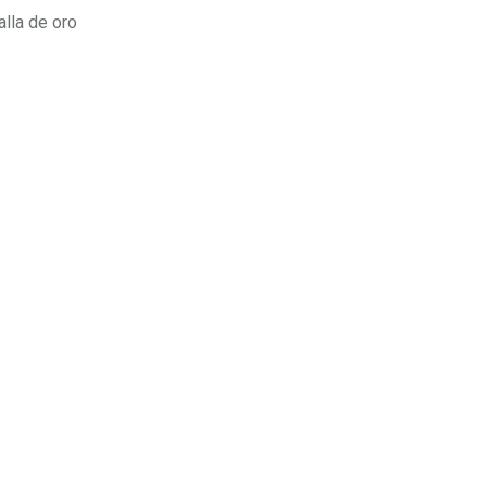
Estados Unidos
lla de oro