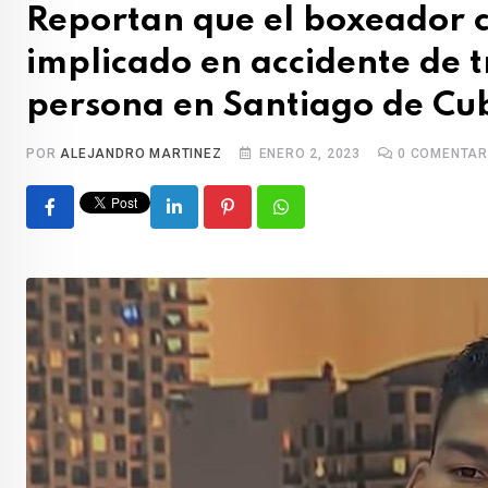
t
Reportan que el boxeador 
implicado en accidente de tr
persona en Santiago de Cu
POR
ALEJANDRO MARTINEZ
ENERO 2, 2023
0
COMENTAR
L
P
W
i
i
h
n
n
a
k
t
t
e
e
s
d
r
a
I
e
p
n
s
p
t