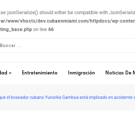
e::jsonSerialize() should either be compatible with JsonSerializ
var/www/vhosts/dev.cubaenmiami.com/httpdocs/wp-conten
tting_base.php
on line
66
dad
Entretenimiento
Inmigración
Noticias De 
ue el boxeador cubano Yuriorkis Gamboa está implicado en accidente de