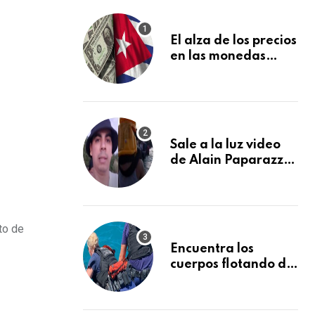
El alza de los precios
en las monedas
extranjeras en el
mercado informal
en Cuba se vuelve a
disparar
Sale a la luz video
de Alain Paparazzi
cubano cruzando el
Río Bravo junto a su
familia
to de
Encuentra los
cuerpos flotando de
otros dos
desaparecidos en el
mar cerca de los