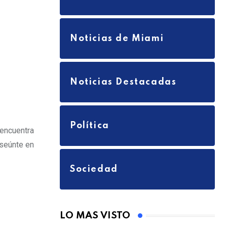
m
a
i
Noticias de Miami
l
Noticias Destacadas
Política
 encuentra
nseúnte en
Sociedad
LO MAS VISTO