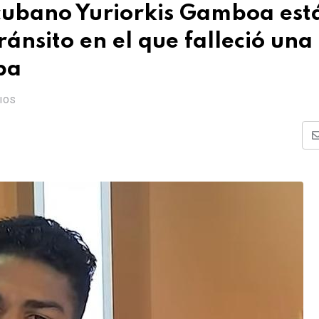
cubano Yuriorkis Gamboa est
ánsito en el que falleció una
ba
IOS