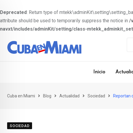
Deprecated
: Return type of mtekk\adminKit\setting\setting_bas
attribute should be used to temporarily suppress the notice in
/
navxt/includes/adminKit/setting/class-mtekk_adminkit_se
S
k
i
p
t
Inicio
Actuali
o
c
o
Cuba en Miami
Blog
Actualidad
Sociedad
Reportan q
n
t
e
SOCIEDAD
n