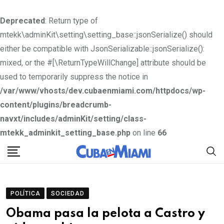
Deprecated
: Return type of
mtekk\adminKit\setting\setting_base::jsonSerialize() should
either be compatible with JsonSerializable::jsonSerialize():
mixed, or the #[\ReturnTypeWillChange] attribute should be
used to temporarily suppress the notice in
/var/www/vhosts/dev.cubaenmiami.com/httpdocs/wp-
content/plugins/breadcrumb-
navxt/includes/adminKit/setting/class-
mtekk_adminkit_setting_base.php
on line
66
S
k
i
p
POLÍTICA
SOCIEDAD
t
Obama pasa la pelota a Castro y
o