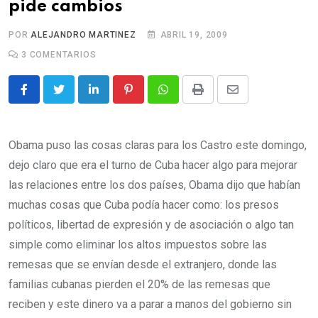
pide cambios
c
o
POR
ALEJANDRO MARTINEZ
ABRIL 19, 2009
n
3
COMENTARIOS
t
e
L
P
W
P
S
n
i
i
h
r
h
t
n
n
a
i
a
Obama puso las cosas claras para los Castro este domingo,
k
t
t
n
r
dejo claro que era el turno de Cuba hacer algo para mejorar
e
e
s
t
e
las relaciones entre los dos países, Obama dijo que habían
d
r
a
v
muchas cosas que Cuba podía hacer como: los presos
I
e
p
i
políticos, libertad de expresión y de asociación o algo tan
n
s
p
a
simple como eliminar los altos impuestos sobre las
t
E
remesas que se envían desde el extranjero, donde las
m
familias cubanas pierden el 20% de las remesas que
a
reciben y este dinero va a parar a manos del gobierno sin
i