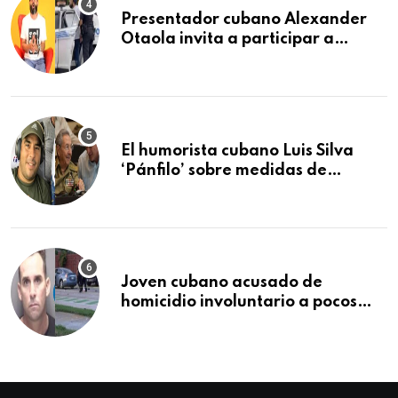
Presentador cubano Alexander
Otaola invita a participar a
audiencia pública donde se
sancionará al policía de Miami
que lo detuvo durante una
manifestación
El humorista cubano Luis Silva
‘Pánfilo’ sobre medidas de
comercio: “Todo lo abren de
buchito en buchito”
Joven cubano acusado de
homicidio involuntario a pocos
meses de llegar a Estados Unidos