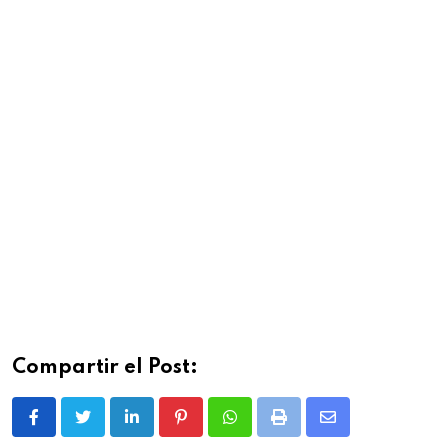
Compartir el Post:
L
P
W
P
S