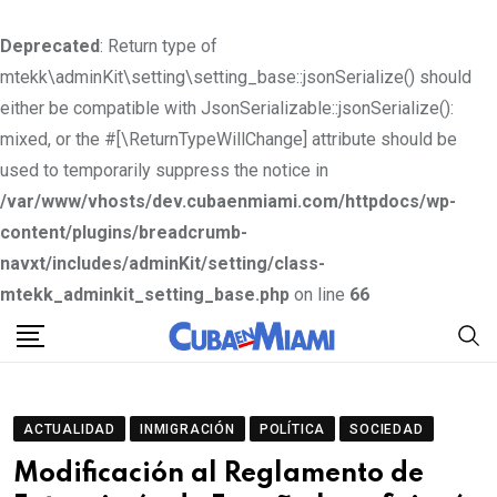
Deprecated
: Return type of
mtekk\adminKit\setting\setting_base::jsonSerialize() should
either be compatible with JsonSerializable::jsonSerialize():
mixed, or the #[\ReturnTypeWillChange] attribute should be
used to temporarily suppress the notice in
/var/www/vhosts/dev.cubaenmiami.com/httpdocs/wp-
content/plugins/breadcrumb-
navxt/includes/adminKit/setting/class-
mtekk_adminkit_setting_base.php
on line
66
S
k
i
p
ACTUALIDAD
INMIGRACIÓN
POLÍTICA
SOCIEDAD
t
Modificación al Reglamento de
o