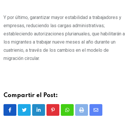
Y por último, garantizar mayor estabilidad a trabajadores y
empresas, reduciendo las cargas administrativas;
estableciendo autorizaciones plurianuales, que habilitarán a
los migrantes a trabajar nueve meses al año durante un
cuatrienio, a través de los cambios en el modelo de
migración circular.
Compartir el Post:
L
P
W
P
S
i
i
h
r
h
n
n
a
i
a