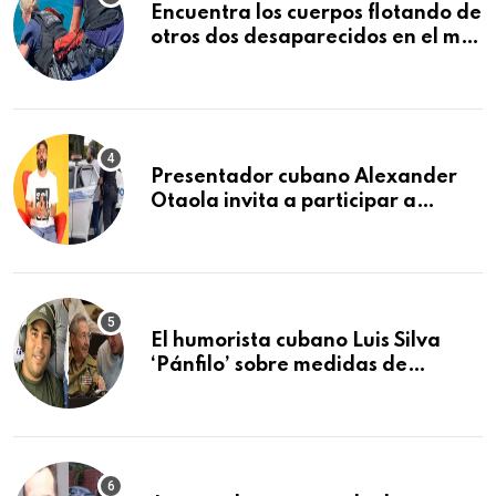
Encuentra los cuerpos flotando de
otros dos desaparecidos en el mar
cerca de los Cayos de la Florida
Presentador cubano Alexander
Otaola invita a participar a
audiencia pública donde se
sancionará al policía de Miami
que lo detuvo durante una
manifestación
El humorista cubano Luis Silva
‘Pánfilo’ sobre medidas de
comercio: “Todo lo abren de
buchito en buchito”