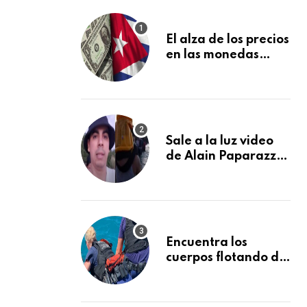
El alza de los precios
en las monedas
extranjeras en el
mercado informal
en Cuba se vuelve a
disparar
Sale a la luz video
de Alain Paparazzi
cubano cruzando el
Río Bravo junto a su
familia
Encuentra los
cuerpos flotando de
otros dos
desaparecidos en el
mar cerca de los