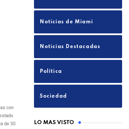
a
i
l
Noticias de Miami
Noticias Destacadas
Política
Sociedad
nas con
 estado
LO MAS VISTO
ta de 50