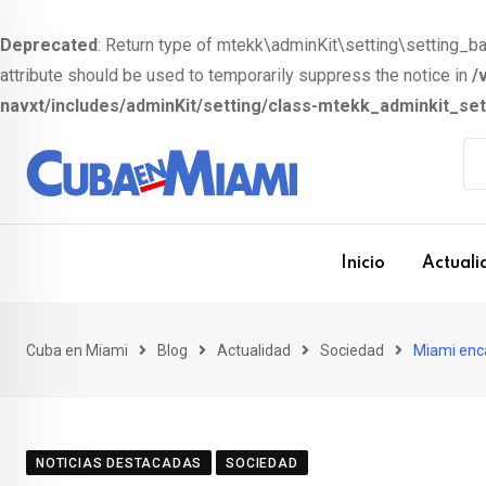
Deprecated
: Return type of mtekk\adminKit\setting\setting_bas
attribute should be used to temporarily suppress the notice in
/
navxt/includes/adminKit/setting/class-mtekk_adminkit_se
S
k
i
p
t
Inicio
Actuali
o
c
o
Cuba en Miami
Blog
Actualidad
Sociedad
Miami enca
n
t
e
NOTICIAS DESTACADAS
SOCIEDAD
n