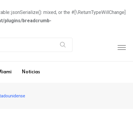
able::jsonSerialize(): mixed, or the #[\ReturnTypeWillChange]
t/plugins/breadcrumb-
Miami
Noticias
estadounidense