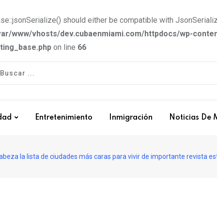
e::jsonSerialize() should either be compatible with JsonSerializ
var/www/vhosts/dev.cubaenmiami.com/httpdocs/wp-conten
tting_base.php
on line
66
dad
Entretenimiento
Inmigración
Noticias De 
beza la lista de ciudades más caras para vivir de importante revista 