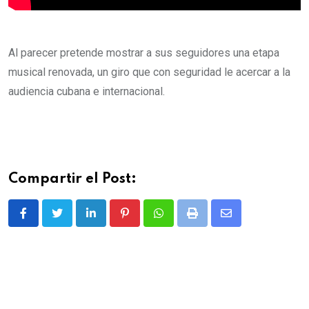
Al parecer pretende mostrar a sus seguidores una etapa
musical renovada, un giro que con seguridad le acercar a la
audiencia cubana e internacional.
Compartir el Post:
L
P
W
P
S
i
i
h
r
h
n
n
a
i
a
k
t
t
n
r
e
e
s
t
e