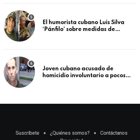
que lo detuvo durante una
manifestación
El humorista cubano Luis Silva
‘Pánfilo’ sobre medidas de
comercio: “Todo lo abren de
buchito en buchito”
Joven cubano acusado de
homicidio involuntario a pocos
meses de llegar a Estados Unidos
Suscríbete
¿Quiénes somos?
Contáctanos