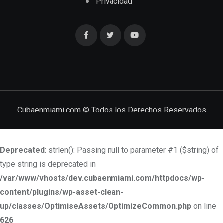
Privacidad
Cubaenmiami.com © Todos los Derechos Reservados
Deprecated
: strlen(): Passing null to parameter #1 ($string) of
type string is deprecated in
/var/www/vhosts/dev.cubaenmiami.com/httpdocs/wp-
content/plugins/wp-asset-clean-
up/classes/OptimiseAssets/OptimizeCommon.php
on line
626