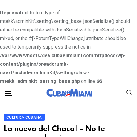
Deprecated
: Return type of
mtekk\adminKit\setting\setting_base::jsonSerialize() should
either be compatible with JsonSerializable::jsonSerialize():
mixed, or the #[\ReturnTypeWillChange] attribute should be
used to temporarily suppress the notice in
/var/www/vhosts/dev.cubaenmiami.com/httpdocs/wp-
content/plugins/breadcrumb-
navxt/includes/adminKit/setting/class-
mtekk_adminkit_setting_base.php
on line
66
S
k
i
p
CULTURA CUBANA
t
Lo nuevo del Chacal – No te
o