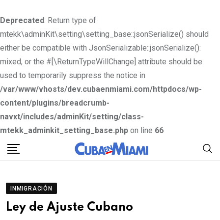
Deprecated
: Return type of
mtekk\adminKit\setting\setting_base::jsonSerialize() should
either be compatible with JsonSerializable::jsonSerialize():
mixed, or the #[\ReturnTypeWillChange] attribute should be
used to temporarily suppress the notice in
/var/www/vhosts/dev.cubaenmiami.com/httpdocs/wp-
content/plugins/breadcrumb-
navxt/includes/adminKit/setting/class-
mtekk_adminkit_setting_base.php
on line
66
S
k
i
p
INMIGRACIÓN
t
Ley de Ajuste Cubano
o