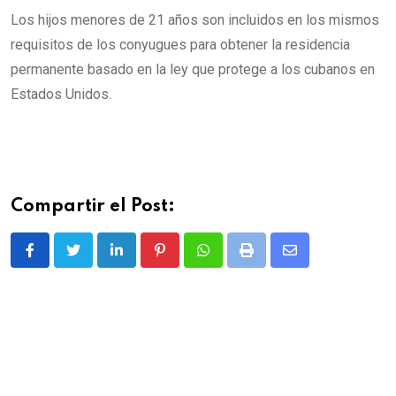
Los hijos menores de 21 años son incluidos en los mismos
requisitos de los conyugues para obtener la residencia
permanente basado en la ley que protege a los cubanos en
Estados Unidos.
Compartir el Post:
L
P
W
P
S
i
i
h
r
h
n
n
a
i
a
k
t
t
n
r
e
e
s
t
e
d
r
a
v