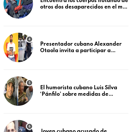
Encuentra los cuerpos flotando de
otros dos desaparecidos en el mar
cerca de los Cayos de la Florida
Presentador cubano Alexander
Otaola invita a participar a
audiencia pública donde se
sancionará al policía de Miami
que lo detuvo durante una
manifestación
El humorista cubano Luis Silva
‘Pánfilo’ sobre medidas de
comercio: “Todo lo abren de
buchito en buchito”
Joven cubano acusado de