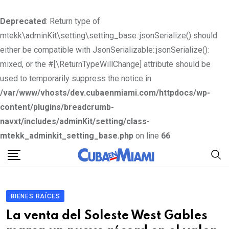
Deprecated
: Return type of
mtekk\adminKit\setting\setting_base::jsonSerialize() should
either be compatible with JsonSerializable::jsonSerialize():
mixed, or the #[\ReturnTypeWillChange] attribute should be
used to temporarily suppress the notice in
/var/www/vhosts/dev.cubaenmiami.com/httpdocs/wp-
content/plugins/breadcrumb-
navxt/includes/adminKit/setting/class-
mtekk_adminkit_setting_base.php
on line
66
S
k
i
p
BIENES RAÍCES
t
La venta del Soleste West Gables
o