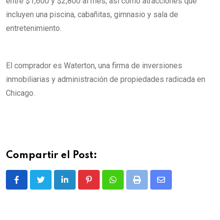
entre $1,600 y $2,800 al mes, así como atracciones que
incluyen una piscina, cabañitas, gimnasio y sala de
entretenimiento.
El comprador es Waterton, una firma de inversiones
inmobiliarias y administración de propiedades radicada en
Chicago.
Compartir el Post:
L
P
W
P
S
i
i
h
r
h
n
n
a
i
a