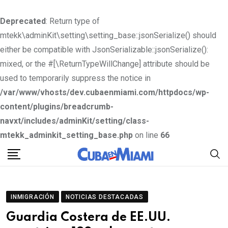
Deprecated
: Return type of
mtekk\adminKit\setting\setting_base::jsonSerialize() should
either be compatible with JsonSerializable::jsonSerialize():
mixed, or the #[\ReturnTypeWillChange] attribute should be
used to temporarily suppress the notice in
/var/www/vhosts/dev.cubaenmiami.com/httpdocs/wp-
content/plugins/breadcrumb-
navxt/includes/adminKit/setting/class-
mtekk_adminkit_setting_base.php
on line
66
S
k
i
p
INMIGRACIÓN
NOTICIAS DESTACADAS
t
Guardia Costera de EE.UU.
o