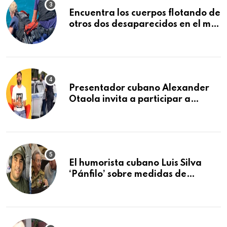
Encuentra los cuerpos flotando de
otros dos desaparecidos en el mar
cerca de los Cayos de la Florida
Presentador cubano Alexander
Otaola invita a participar a
audiencia pública donde se
sancionará al policía de Miami
que lo detuvo durante una
manifestación
El humorista cubano Luis Silva
‘Pánfilo’ sobre medidas de
comercio: “Todo lo abren de
buchito en buchito”