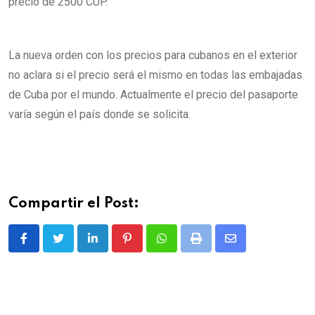
precio de 2500 CUP.
La nueva orden con los precios para cubanos en el exterior
no aclara si el precio será el mismo en todas las embajadas
de Cuba por el mundo. Actualmente el precio del pasaporte
varía según el país donde se solicita.
Compartir el Post:
L
P
W
P
S
i
i
h
r
h
n
n
a
i
a
k
t
t
n
r