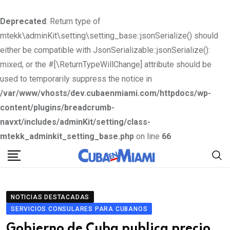
Deprecated
: Return type of
mtekk\adminKit\setting\setting_base::jsonSerialize() should
either be compatible with JsonSerializable::jsonSerialize():
mixed, or the #[\ReturnTypeWillChange] attribute should be
used to temporarily suppress the notice in
/var/www/vhosts/dev.cubaenmiami.com/httpdocs/wp-
content/plugins/breadcrumb-
navxt/includes/adminKit/setting/class-
mtekk_adminkit_setting_base.php
on line
66
S
k
i
p
NOTICIAS DESTACADAS
t
SERVICIOS CONSULARES PARA CUBANOS
o
Gobierno de Cuba publica precio