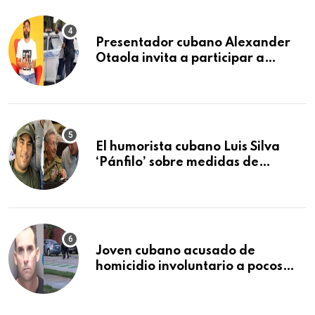
Presentador cubano Alexander
Otaola invita a participar a
audiencia pública donde se
sancionará al policía de Miami
que lo detuvo durante una
manifestación
El humorista cubano Luis Silva
‘Pánfilo’ sobre medidas de
comercio: “Todo lo abren de
buchito en buchito”
Joven cubano acusado de
homicidio involuntario a pocos
meses de llegar a Estados Unidos