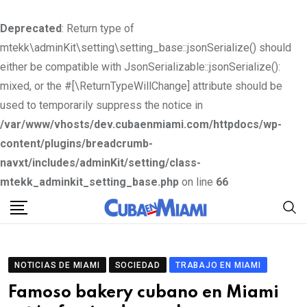
Deprecated
: Return type of
mtekk\adminKit\setting\setting_base::jsonSerialize() should
either be compatible with JsonSerializable::jsonSerialize():
mixed, or the #[\ReturnTypeWillChange] attribute should be
used to temporarily suppress the notice in
/var/www/vhosts/dev.cubaenmiami.com/httpdocs/wp-
content/plugins/breadcrumb-
navxt/includes/adminKit/setting/class-
mtekk_adminkit_setting_base.php
on line
66
S
k
i
p
NOTICIAS DE MIAMI
SOCIEDAD
TRABAJO EN MIAMI
t
Famoso bakery cubano en Miami
o