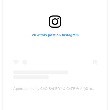
View this post on Instagram
A post shared by CAO BAKERY & CAFE ☕️🥖 (@caobakery)