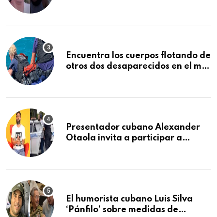
Bravo junto a su familia
Encuentra los cuerpos flotando de
otros dos desaparecidos en el mar
cerca de los Cayos de la Florida
Presentador cubano Alexander
Otaola invita a participar a
audiencia pública donde se
sancionará al policía de Miami
que lo detuvo durante una
manifestación
El humorista cubano Luis Silva
‘Pánfilo’ sobre medidas de