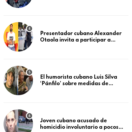
cerca de los Cayos de la Florida
Presentador cubano Alexander
Otaola invita a participar a
audiencia pública donde se
sancionará al policía de Miami
que lo detuvo durante una
manifestación
El humorista cubano Luis Silva
‘Pánfilo’ sobre medidas de
comercio: “Todo lo abren de
buchito en buchito”
Joven cubano acusado de
homicidio involuntario a pocos