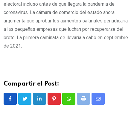
electoral incluso antes de que llegara la pandemia de
coronavirus. La cámara de comercio del estado ahora
argumenta que aprobar los aumentos salariales perjudicaría
a las pequeñas empresas que luchan por recuperarse del
brote. La primera caminata se llevaría a cabo en septiembre
de 2021.
Compartir el Post:
L
P
W
P
S
i
i
h
r
h
n
n
a
i
a
k
t
t
n
r