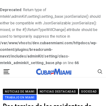
Deprecated
: Return type of
mtekk\adminKit\setting\setting_base::jsonSerialize() should
either be compatible with JsonSerializable::jsonSerialize():
mixed, or the #[\ReturnTypeWillChange] attribute should be
used to temporarily suppress the notice in
/var/www/vhosts/dev.cubaenmiami.com/httpdocs/wp-
content/plugins/breadcrumb-
navxt/includes/adminKit/setting/class-
mtekk_adminkit_setting_base.php
on line
66
S
k
i
p
NOTICIAS DE MIAMI
NOTICIAS DESTACADAS
SOCIEDAD
t
TRABAJO EN MIAMI
o