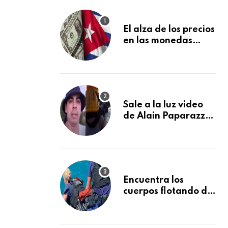
El alza de los precios
en las monedas
extranjeras en el
mercado informal
en Cuba se vuelve a
disparar
Sale a la luz video
de Alain Paparazzi
cubano cruzando el
Río Bravo junto a su
familia
Encuentra los
cuerpos flotando de
otros dos
desaparecidos en el
mar cerca de los