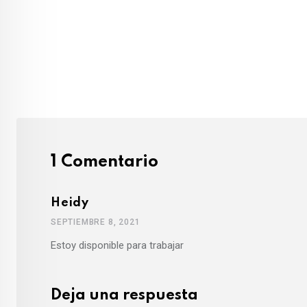
a
i
l
1 Comentario
Heidy
SEPTIEMBRE 8, 2021
Estoy disponible para trabajar
Deja una respuesta