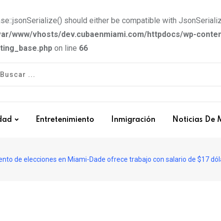
e::jsonSerialize() should either be compatible with JsonSerializ
var/www/vhosts/dev.cubaenmiami.com/httpdocs/wp-conten
tting_base.php
on line
66
dad
Entretenimiento
Inmigración
Noticias De 
to de elecciones en Miami-Dade ofrece trabajo con salario de $17 dól