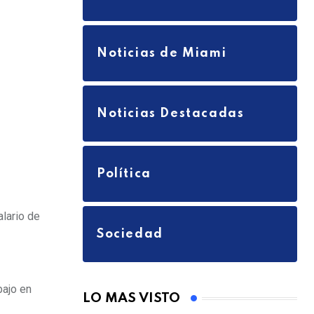
a
i
l
Noticias de Miami
Noticias Destacadas
Política
lario de
Sociedad
bajo en
LO MAS VISTO