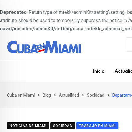
Deprecated
: Return type of mtekk\adminKit\setting\setting_bas
attribute should be used to temporarily suppress the notice in
/
navxt/includes/adminKit/setting/class-mtekk_adminkit_se
S
k
i
p
t
Inicio
Actuali
o
c
o
Cuba en Miami
Blog
Actualidad
Sociedad
Departamen
n
t
e
NOTICIAS DE MIAMI
SOCIEDAD
TRABAJO EN MIAMI
n