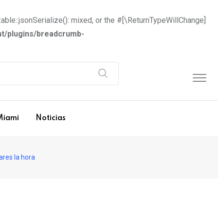
able::jsonSerialize(): mixed, or the #[\ReturnTypeWillChange]
t/plugins/breadcrumb-
Miami
Noticias
ares la hora