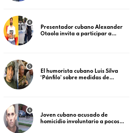
Presentador cubano Alexander
Otaola invita a participar a
audiencia pública donde se
sancionará al policía de Miami
que lo detuvo durante una
manifestación
El humorista cubano Luis Silva
‘Pánfilo’ sobre medidas de
comercio: “Todo lo abren de
buchito en buchito”
Joven cubano acusado de
homicidio involuntario a pocos
meses de llegar a Estados Unidos