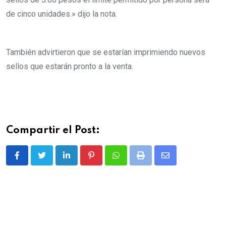
de cinco unidades.» dijo la nota.
También advirtieron que se estarían imprimiendo nuevos
sellos que estarán pronto a la venta.
Compartir el Post:
L
P
W
P
S
i
i
h
r
h
n
n
a
i
a
k
t
t
n
r
e
e
s
t
e