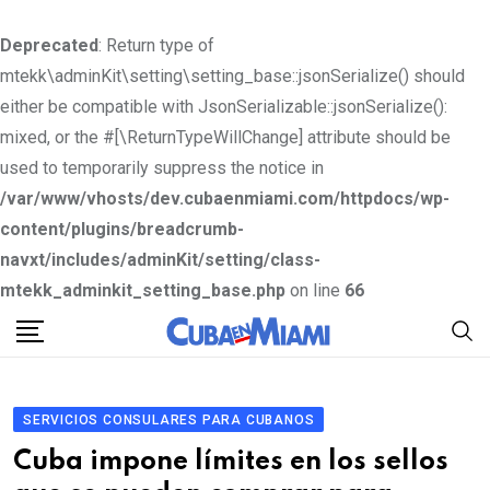
Deprecated
: Return type of
mtekk\adminKit\setting\setting_base::jsonSerialize() should
either be compatible with JsonSerializable::jsonSerialize():
mixed, or the #[\ReturnTypeWillChange] attribute should be
used to temporarily suppress the notice in
/var/www/vhosts/dev.cubaenmiami.com/httpdocs/wp-
content/plugins/breadcrumb-
navxt/includes/adminKit/setting/class-
mtekk_adminkit_setting_base.php
on line
66
S
k
i
p
SERVICIOS CONSULARES PARA CUBANOS
t
Cuba impone límites en los sellos
o