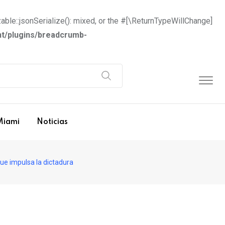
able::jsonSerialize(): mixed, or the #[\ReturnTypeWillChange]
t/plugins/breadcrumb-
Miami
Noticias
que impulsa la dictadura