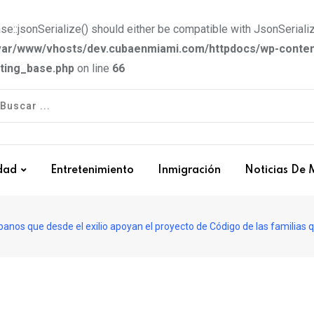
e::jsonSerialize() should either be compatible with JsonSerializ
var/www/vhosts/dev.cubaenmiami.com/httpdocs/wp-conten
tting_base.php
on line
66
dad
Entretenimiento
Inmigración
Noticias De 
ubanos que desde el exilio apoyan el proyecto de Código de las familias 