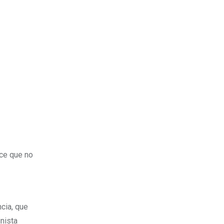
Estados Unidos
ice que no
ncia, que
inista