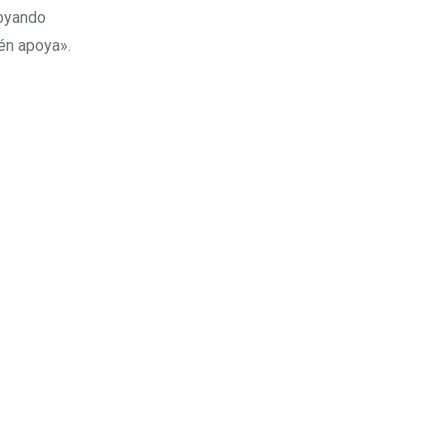
poyando
én apoya».