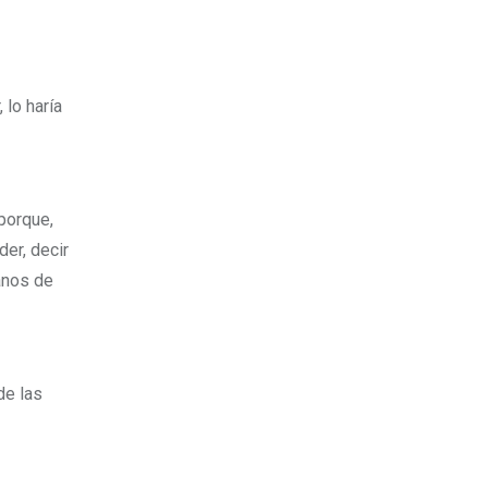
 lo haría
 porque,
der, decir
anos de
de las