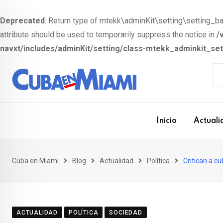
Deprecated
: Return type of mtekk\adminKit\setting\setting_bas
attribute should be used to temporarily suppress the notice in
/
navxt/includes/adminKit/setting/class-mtekk_adminkit_se
S
k
i
p
t
Inicio
Actuali
o
c
o
Cuba en Miami
Blog
Actualidad
Política
Critican a c
n
t
e
ACTUALIDAD
POLÍTICA
SOCIEDAD
n