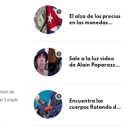
El alza de los precios
en las monedas
extranjeras en el
mercado informal
en Cuba se vuelve a
disparar
Sale a la luz video
de Alain Paparazzi
cubano cruzando el
Río Bravo junto a su
familia
gimen de
un Estado
Encuentra los
cuerpos flotando de
otros dos
desaparecidos en el
mar cerca de los