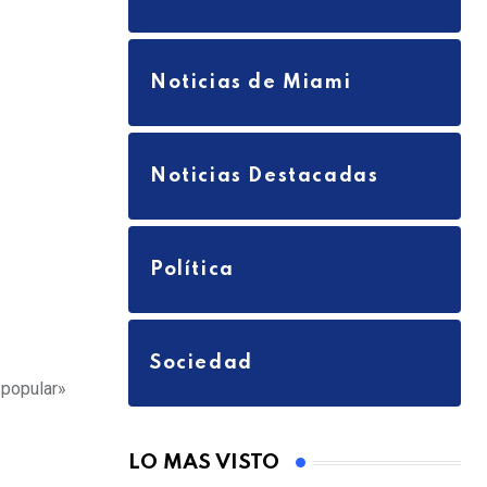
a
i
l
Noticias de Miami
Noticias Destacadas
Política
Sociedad
 popular»
LO MAS VISTO