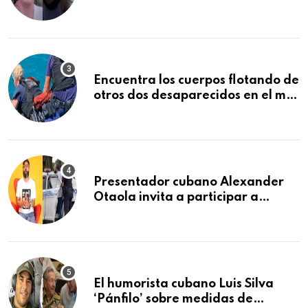
Bravo junto a su familia
Encuentra los cuerpos flotando de
otros dos desaparecidos en el mar
cerca de los Cayos de la Florida
Presentador cubano Alexander
Otaola invita a participar a
audiencia pública donde se
sancionará al policía de Miami
que lo detuvo durante una
manifestación
El humorista cubano Luis Silva
‘Pánfilo’ sobre medidas de