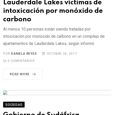
Lauderdale Lakes víctimas de
c
intoxicación por monóxido de
o
n
carbono
t
Al menos 10 personas están siendo tratadas por
e
intoxicación por monóxido de carbono en un complejo de
n
apartamentos de Lauderdale Lakes, según informó
t
POR
DANIELA REYES
OCTUBRE 26, 2017
0
COMENTARIOS
READ MORE
SOCIEDAD