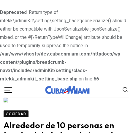
Deprecated
: Return type of
mtekk\adminKit\setting\setting_base::jsonSerialize() should
either be compatible with JsonSerializable::jsonSerialize():
mixed, or the #[\ReturnTypeWillChange] attribute should be
used to temporarily suppress the notice in
/var/www/vhosts/dev.cubaenmiami.com/httpdocs/wp-
content/plugins/breadcrumb-
navxt/includes/adminKit/setting/class-
mtekk_adminkit_setting_base.php
on line
66
S
k
i
p
SOCIEDAD
t
Alrededor de 10 personas en
o