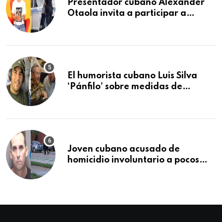
Presentador cubano Alexander
Otaola invita a participar a
audiencia pública donde se
sancionará al policía de Miami
que lo detuvo durante una
manifestación
El humorista cubano Luis Silva
‘Pánfilo’ sobre medidas de
comercio: “Todo lo abren de
buchito en buchito”
Joven cubano acusado de
homicidio involuntario a pocos
meses de llegar a Estados Unidos