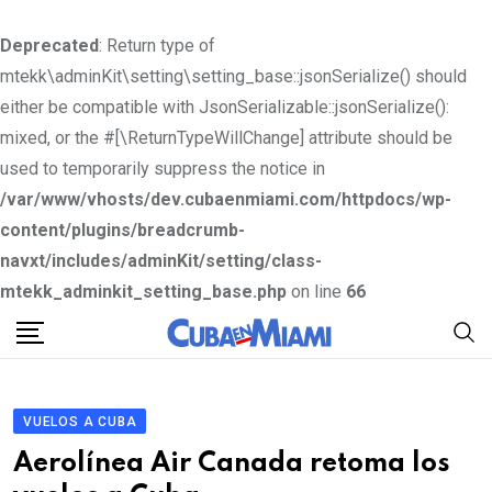
Deprecated
: Return type of
mtekk\adminKit\setting\setting_base::jsonSerialize() should
either be compatible with JsonSerializable::jsonSerialize():
mixed, or the #[\ReturnTypeWillChange] attribute should be
used to temporarily suppress the notice in
/var/www/vhosts/dev.cubaenmiami.com/httpdocs/wp-
content/plugins/breadcrumb-
navxt/includes/adminKit/setting/class-
mtekk_adminkit_setting_base.php
on line
66
S
k
i
p
VUELOS A CUBA
t
Aerolínea Air Canada retoma los
o