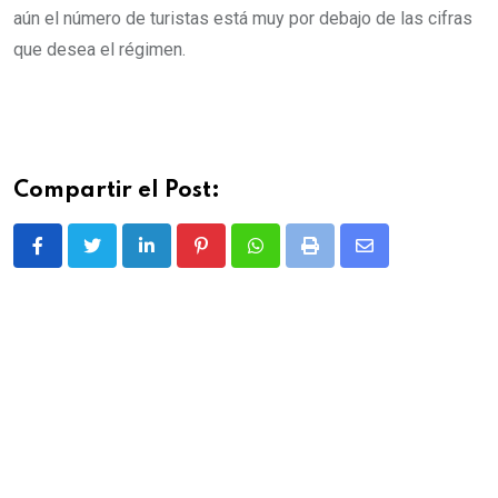
aún el número de turistas está muy por debajo de las cifras
que desea el régimen.
Compartir el Post:
L
P
W
P
S
i
i
h
r
h
n
n
a
i
a
k
t
t
n
r
e
e
s
t
e
d
r
a
v
I
e
p
i
n
s
p
a