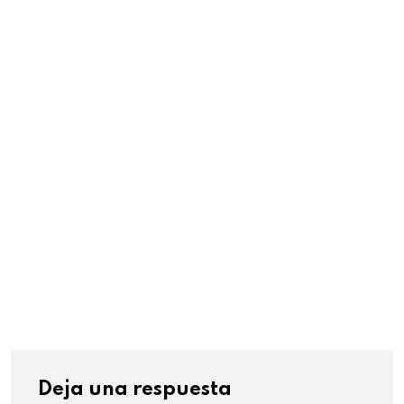
t
E
m
a
i
l
Deja una respuesta