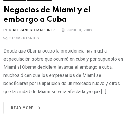
c
Negocios de Miami y el
o
embargo a Cuba
n
t
POR
ALEJANDRO MARTINEZ
JUNIO 3, 2009
e
3
COMENTARIOS
n
Desde que Obama ocupo la presidencia hay mucha
t
especulación sobre que ocurrirá en cuba y por supuesto en
Miami si Obama decidiera levantar el embargo a cuba,
muchos dicen que los empresarios de Miami se
beneficiaran por la aparición de un mercado nuevo y otros
que la ciudad de Miami se verá afectada ya que […]
READ MORE