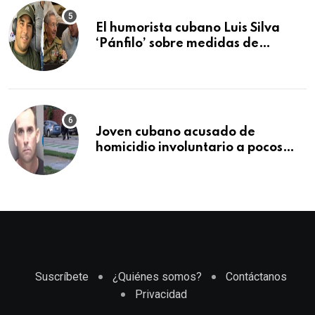
manifestación
El humorista cubano Luis Silva
‘Pánfilo’ sobre medidas de
comercio: “Todo lo abren de
buchito en buchito”
Joven cubano acusado de
homicidio involuntario a pocos
meses de llegar a Estados Unidos
Suscríbete
¿Quiénes somos?
Contáctanos
Privacidad